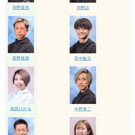
羽野直也
羽野諒
西野雄貴
田中駿兵
高田ひかる
中野孝二