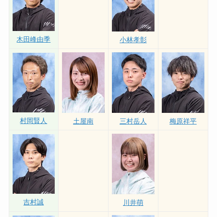
木田峰由季
小林孝彰
村岡賢人
土屋南
三村岳人
梅原祥平
吉村誠
川井萌