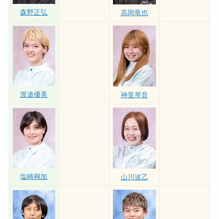
森野正弘
高岡竜也
渡邉優美
神里琴音
塩崎桐加
山川波乙