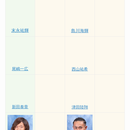
篠崎仁志
田中宏樹
末永祐輝
島川海輝
尾嶋一広
西山祐希