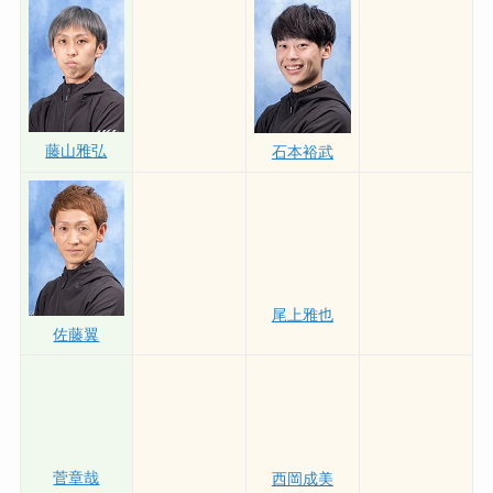
藤山雅弘
石本裕武
佐藤翼
尾上雅也