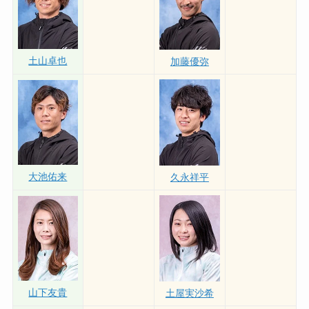
新田泰章
津田陸翔
土山卓也
加藤優弥
大池佑来
久永祥平