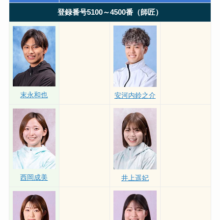
登録番号5100～4500番（師匠）
末永和也
安河内鈴之介
西岡成美
井上遥妃