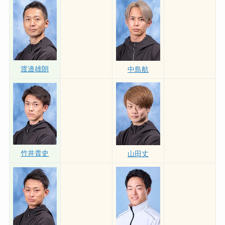
渡邉雄朗
中島航
竹井貴史
山田丈