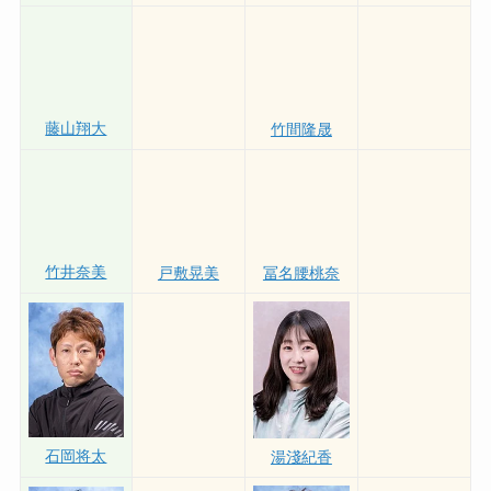
菅章哉
西岡成美
藤山翔大
竹間隆晟
竹井奈美
戸敷晃美
冨名腰桃奈