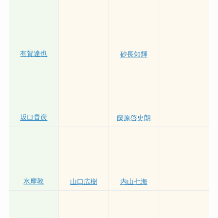
川野芽唯
大山千広
中尾彩香
有賀達也
砂長知輝
坂口貴彦
藤原啓史朗