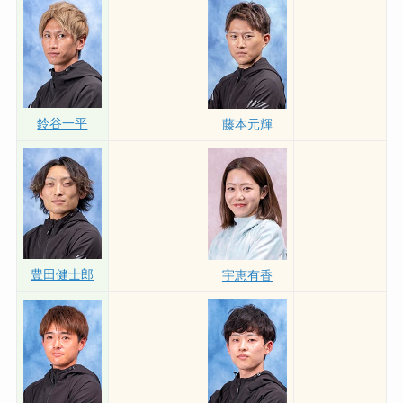
鈴谷一平
藤本元輝
豊田健士郎
宇恵有香