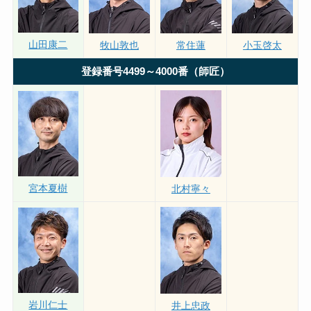
大須賀友
荒木颯斗
松田真実
山田康二
牧山敦也
常住蓮
小玉啓太
登録番号4499～4000番（師匠）
宮本夏樹
北村寧々