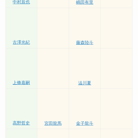
深谷知博
杉山喜一
中村辰也
嶋田有里
古澤光紀
藤森陸斗
上條嘉嗣
澁川夏