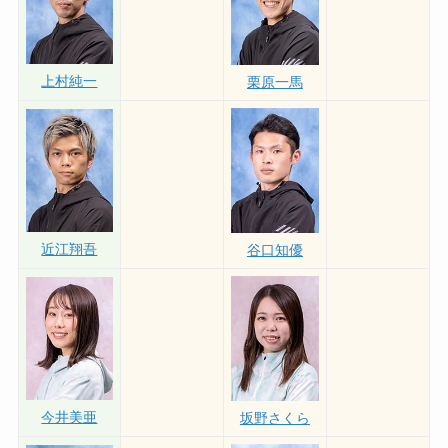
上村純一
栗原一馬
近江翔吾
谷口知優
今井美亜
坂野さくら