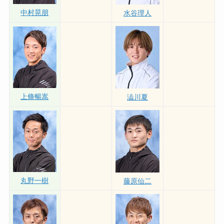
中村晃朋
水谷理人
上條暢嵩
澁川夏
丸野一樹
藤原仙二