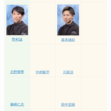
岩川仁士
井上忠政
野村誠
坂本雄紀
北野輝季
中村駿平
川原涼