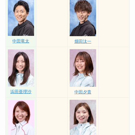
石岡将太
湯淺紀香
中田竜太
畑田汰一
浜田亜理沙
中田夕貴