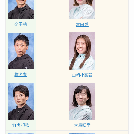
金子萌
本田愛
椎名豊
山崎小葉音
竹田和哉
大廣咲季