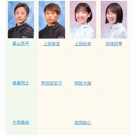
山下友貴
土屋実沙希
夏山亮平
上田龍星
上田紗奈
高憧四季
後藤翔之
野田部宏子
岡部大輝