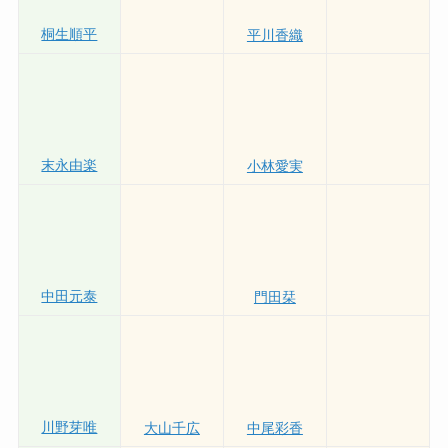
和田兼輔
山川雄大
大森翼
桐生順平
平川香織
末永由楽
小林愛実
中田元泰
門田栞