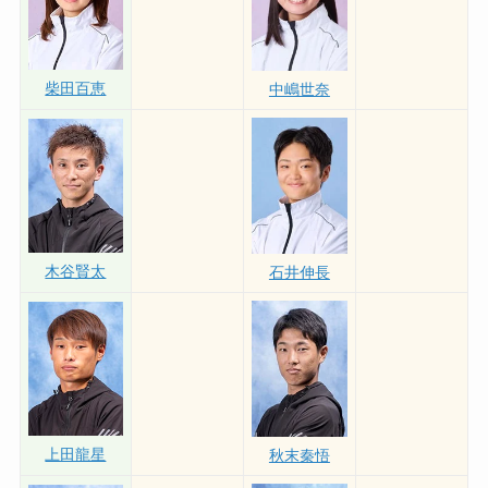
柴田百恵
中嶋世奈
木谷賢太
石井伸長
上田龍星
秋末秦悟