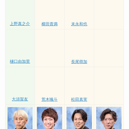
高野哲史
宮田龍馬
金子龍斗
上野真之介
横田貴満
末永和也
樋口由加里
長尾萌加