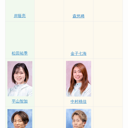
水摩敦
山口広樹
内山七海
岸蔭亮
森悠稀
松田祐季
金子七海