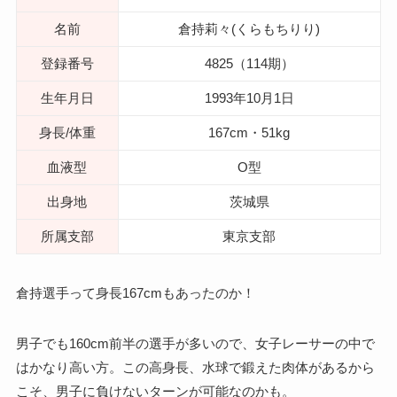
名前
倉持莉々(くらもちりり)
登録番号
4825（114期）
生年月日
1993年10月1日
身長/体重
167cm・51kg
血液型
O型
出身地
茨城県
所属支部
東京支部
倉持選手って身長167cmもあったのか！
男子でも160cm前半の選手が多いので、女子レーサーの中で
はかなり高い方。この高身長、水球で鍛えた肉体があるから
こそ、男子に負けないターンが可能なのかも。