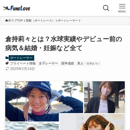
MENU
舟ラブTOP
競艇（ボートレース）
ボートレーサー
倉持莉々とは？水球実績やデビュー前の
病気＆結婚・妊娠など全て
ボートレーサー
プライベート情報
女子レーサー
競争成績
美人・かわいい
2025年2月14日