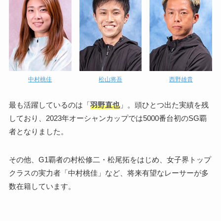
中村桃佳
松山将吾
西野雄貴
最も活躍しているのは「
羽野直也
」。頭ひとつ出た実績を残
しており、2023年オーシャンカップでは5000番台初のSG覇
者となりました。
その他、G1覇者の村松修二・松尾拓をはじめ、女子界トップ
クラスの実力者「中村桃佳」など、将来有望なレーサーが多
数在籍しています。