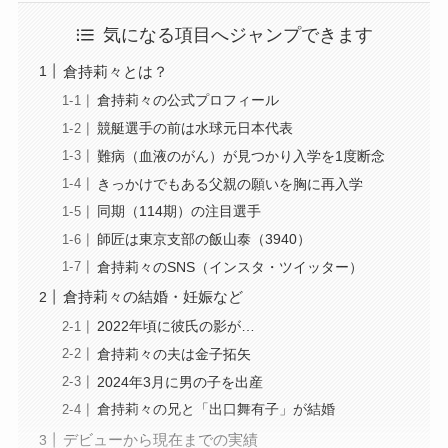
気になる項目へジャンプできます
倉持莉々とは？
倉持莉々の公式プロフィール
競艇選手の前は水球元日本代表
難病（血液のがん）が見つかり入学を1度断念
きっかけでもある父親の願いを胸に再入学
同期（114期）の注目選手
師匠は東京支部の飯山泰（3940）
倉持莉々のSNS（インスタ・ツイッター）
倉持莉々の結婚・妊娠など
2022年頃に彼氏の影が…
倉持莉々の夫は金子拓矢
2024年3月に男の子を出産
倉持莉々の兄と「出口舞有子」が結婚
デビューから現在までの実績