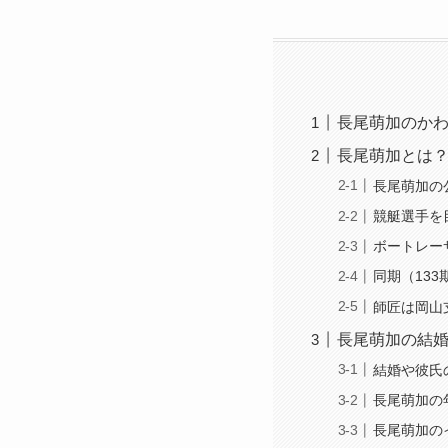
長尾萌加のか
長尾萌加とは
長尾萌加の
競艇選手を
ボートレー
同期（13
師匠は岡山
長尾萌加の結
結婚や彼氏
長尾萌加の
長尾萌加のイ