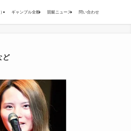
ス）
ギャンブル全般
競艇ニュース
問い合わせ
など