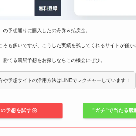
」の予想通りに購入したの舟券＆払戻金。
ころも多いですが、こうした実績を残してくれるサイトが僅か
。勝てる競艇予想をお探しならこの機会にぜひ。
方や予想サイトの活用方法はLINEでレクチャーしています！
トの予想を試す
"ガチ"で当たる競