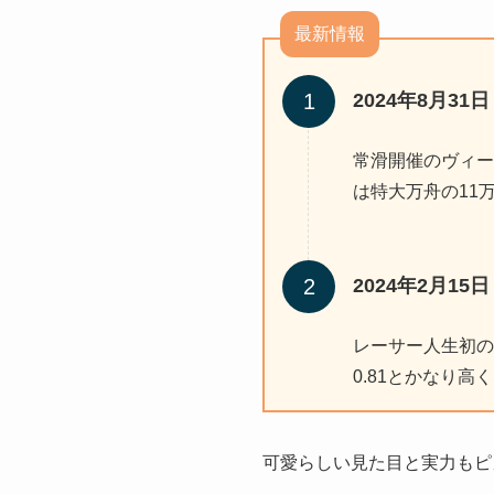
最新情報
2024年8月31日
常滑開催のヴィー
は特大万舟の11
2024年2月15日
レーサー人生初の
0.81とかなり高
可愛らしい見た目と実力もピ