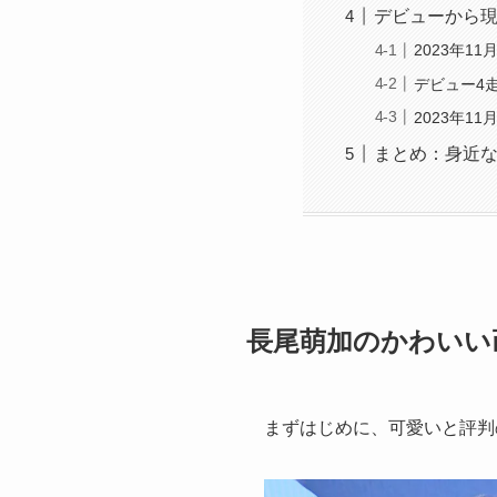
デビューから
2023年1
デビュー4
2023年1
まとめ：身近な
長尾萌加のかわいい
まずはじめに、可愛いと評判