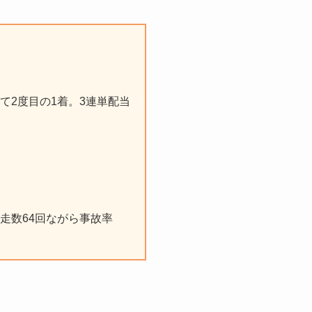
て2度目の1着。3連単配当
走数64回ながら事故率