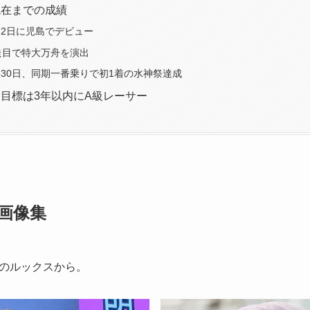
現在までの成績
1月2日に児島でデビュー
走目で特大万舟を演出
1月30日、同期一番乗りで初1着の水神祭達成
目標は3年以内にA級レーサー
画像集
のルックスから。