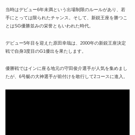
当時はデビュー6年未満という出場制限のルールがあり、若
手にとっては限られたチャンス。そして、新鋭王座を勝つこ
とはSG優勝並みの栄誉ともいわれた時代。
デビュー5年目を迎えた原田幸哉は、2000年の新鋭王座決定
戦で自身3度目のG1優出を果たします。
優勝戦ではインに座る地元の守田俊介選手が人気を集めまし
たが、6号艇の大神選手が前付けを敢行して2コースに進入。