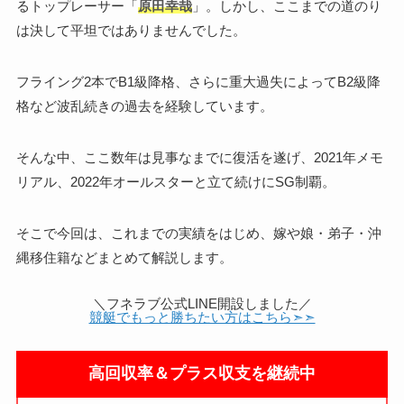
るトップレーサー「
原田幸哉
」。しかし、ここまでの道のり
は決して平坦ではありませんでした。
フライング2本でB1級降格、さらに重大過失によってB2級降
格など波乱続きの過去を経験しています。
そんな中、ここ数年は見事なまでに復活を遂げ、2021年メモ
リアル、2022年オールスターと立て続けにSG制覇。
そこで今回は、これまでの実績をはじめ、嫁や娘・弟子・沖
縄移住籍などまとめて解説します。
＼フネラブ公式LINE開設しました／
競艇でもっと勝ちたい方はこちら➣➣
高回収率＆プラス収支を継続中