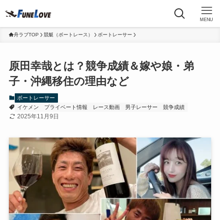
MENU
舟ラブTOP
競艇（ボートレース）
ボートレーサー
原田幸哉とは？競争成績＆嫁や娘・弟
子・沖縄移住の理由など
ボートレーサー
イケメン
プライベート情報
レース動画
男子レーサー
競争成績
2025年11月9日