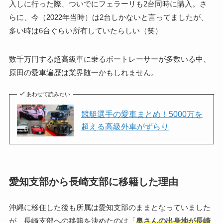
入しに行った際、ついでにフェラーリも2台同時に購入。さ
らに、今（2022年当時）は2台しかないと言ってましたが、
多い時は6台ぐらい所有していたらしい（笑）
数千万円する超高級車に乗るボートレーサーが多数いる中、
原田の愛車遍歴は業界随一かもしれません。
あわせて読みたい
競艇選手の愛車まとめ！5000万を
超える高級外車がずらり
愛知支部から長崎支部に移籍した理由
沖縄に移住した後も所属は愛知支部のままとなっていました
が、長崎支部への移籍を決めたのは「
奥さんの出身地が長崎