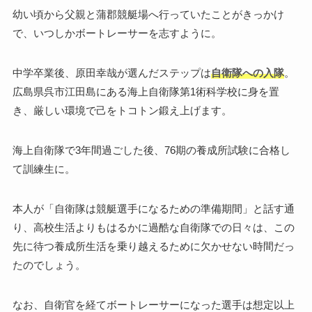
幼い頃から父親と蒲郡競艇場へ行っていたことがきっかけ
で、いつしかボートレーサーを志すように。
中学卒業後、原田幸哉が選んだステップは
自衛隊への入隊
。
広島県呉市江田島にある海上自衛隊第1術科学校に身を置
き、厳しい環境で己をトコトン鍛え上げます。
海上自衛隊で3年間過ごした後、76期の養成所試験に合格し
て訓練生に。
本人が「自衛隊は競艇選手になるための準備期間」と話す通
り、高校生活よりもはるかに過酷な自衛隊での日々は、この
先に待つ養成所生活を乗り越えるために欠かせない時間だっ
たのでしょう。
なお、自衛官を経てボートレーサーになった選手は想定以上