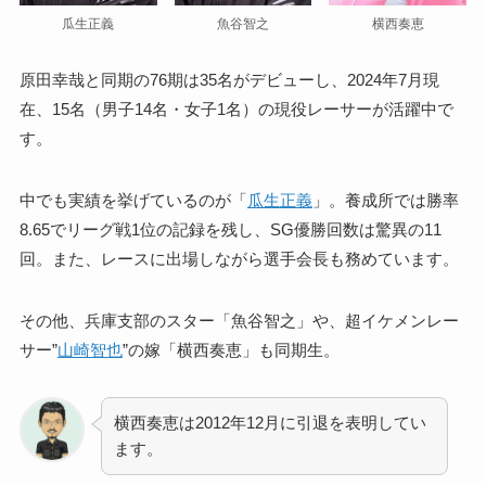
瓜生正義
魚谷智之
横西奏恵
原田幸哉と同期の76期は35名がデビューし、2024年7月現
在、15名（男子14名・女子1名）の現役レーサーが活躍中で
す。
中でも実績を挙げているのが「
瓜生正義
」。養成所では勝率
8.65でリーグ戦1位の記録を残し、SG優勝回数は驚異の11
回。また、レースに出場しながら選手会長も務めています。
その他、兵庫支部のスター「魚谷智之」や、超イケメンレー
サー”
山崎智也
”の嫁「横西奏恵」も同期生。
横西奏恵は2012年12月に引退を表明してい
ます。