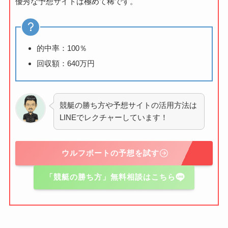
優秀な予想サイトは極めて稀です。
的中率：100％
回収額：640万円
競艇の勝ち方や予想サイトの活用方法は
LINEでレクチャーしています！
ウルフボートの予想を試す
「競艇の勝ち方」無料相談はこちら