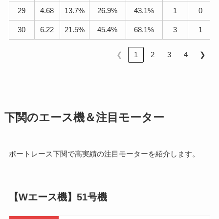
29
4.68
13.7%
26.9%
43.1%
1
0
30
6.22
21.5%
45.4%
68.1%
3
1
❮
1
2
3
4
❯
下関のエース機＆注目モーター
ボートレース下関で高実績の注目モーターを紹介します。
【Wエース機】51号機