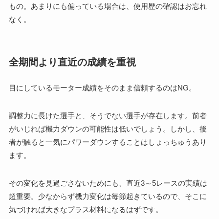
もの。あまりにも偏っている場合は、使用歴の確認はお忘れ
なく。
全期間より直近の成績を重視
目にしているモーター成績をそのまま信頼するのはNG。
調整力に長けた選手と、そうでない選手が存在します。前者
がいじれば機力ダウンの可能性は低いでしょう。しかし、後
者が触ると一気にパワーダウンすることはしょっちゅうあり
ます。
その変化を見過ごさないためにも、直近3～5レースの実績は
超重要。少なからず機力変化は毎節起きているので、そこに
気づければ大きなプラス材料になるはずです。