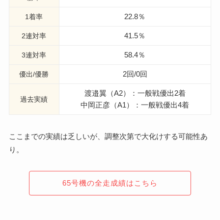
22.8％
1着率
41.5％
2連対率
58.4％
3連対率
2回/0回
優出/優勝
渡邉翼（A2）：一般戦優出2着
過去実績
中岡正彦（A1）：一般戦優出4着
ここまでの実績は乏しいが、調整次第で大化けする可能性あ
り。
65号機の全走成績はこちら