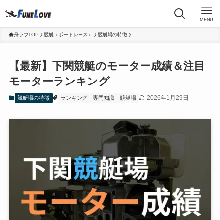
MENU
舟ラブTOP
競艇（ボートレース）
競艇場の特徴
【最新】下関競艇のモーター成績＆注目
モーターランキング
2026年1月29日
競艇場の特徴
ランキング
専門知識
競艇場