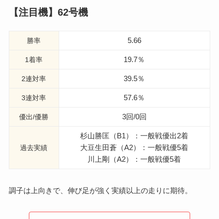
【注目機】62号機
5.66
勝率
19.7％
1着率
39.5％
2連対率
57.6％
3連対率
3回/0回
優出/優勝
杉山勝匡（B1）：一般戦優出2着
大豆生田蒼（A2）：一般戦優5着
過去実績
川上剛（A2）：一般戦優5着
調子は上向きで、伸び足が強く実績以上の走りに期待。