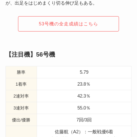
が、出足をはじめまくり切る伸び足もある。
53号機の全走成績はこちら
【注目機】56号機
5.79
勝率
23.8％
1着率
42.3％
2連対率
55.0％
3連対率
7回/3回
優出/優勝
佐藤航（A2）：一般戦優6着