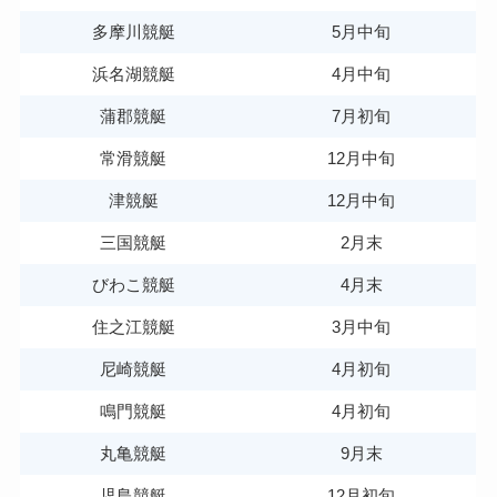
多摩川競艇
5月中旬
浜名湖競艇
4月中旬
蒲郡競艇
7月初旬
常滑競艇
12月中旬
津競艇
12月中旬
三国競艇
2月末
びわこ競艇
4月末
住之江競艇
3月中旬
尼崎競艇
4月初旬
鳴門競艇
4月初旬
丸亀競艇
9月末
児島競艇
12月初旬