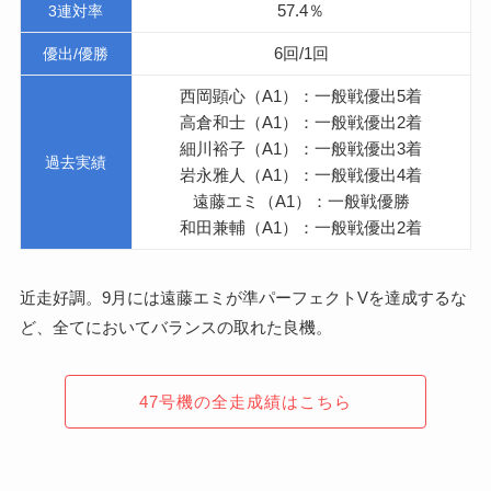
57.4％
3連対率
6回/1回
優出/優勝
西岡顕心（A1）：一般戦優出5着
高倉和士（A1）：一般戦優出2着
細川裕子（A1）：一般戦優出3着
過去実績
岩永雅人（A1）：一般戦優出4着
遠藤エミ（A1）：一般戦優勝
和田兼輔（A1）：一般戦優出2着
近走好調。9月には遠藤エミが準パーフェクトVを達成するな
ど、全てにおいてバランスの取れた良機。
47号機の全走成績はこちら