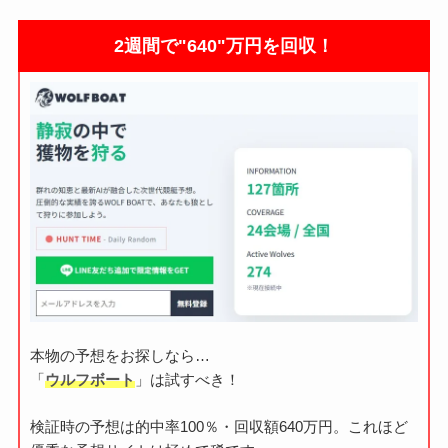
2週間で"640"万円を回収！
本物の予想をお探しなら…
「
ウルフボート
」は試すべき！
検証時の予想は的中率100％・回収額640万円。これほど