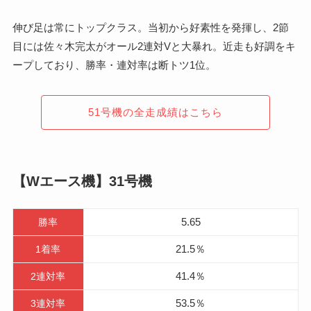
伸び足は常にトップクラス。当初から好素性を発揮し、2節
目には佐々木完太がオール2連対Vと大暴れ。近走も好調をキ
ープしており、勝率・連対率は断トツ1位。
51号機の全走成績はこちら
【Wエース機】31号機
5.65
勝率
21.5％
1着率
41.4％
2連対率
53.5％
3連対率