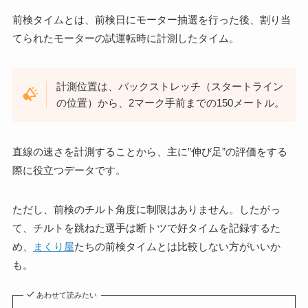
前検タイムとは、前検日にモーター抽選を行った後、割り当
てられたモーターの試運転時に計測したタイム。
計測位置は、バックストレッチ（スタートライン
の位置）から、2マーク手前までの150メートル。
直線の速さを計測することから、主に”伸び足”の評価をする
際に役立つデータです。
ただし、前検のチルト角度に制限はありません。したがっ
て、チルトを跳ねた選手は断トツで好タイムを記録するた
め、
まくり屋
たちの前検タイムとは比較しない方がいいか
も。
あわせて読みたい