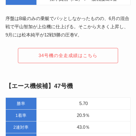
序盤はB級のみの乗艇でパッとしなかったものの、6月の混合
戦で平山智加が上位機に仕上げる。そこから大きく上昇し、
9月には松本純平が12戦9勝の圧巻V。
34号機の全走成績はこちら
【エース機候補】47号機
5.70
勝率
20.9％
1着率
43.0％
2連対率