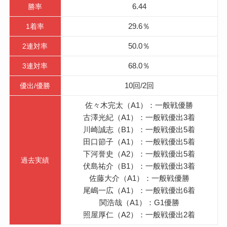
6.44
勝率
29.6％
1着率
50.0％
2連対率
68.0％
3連対率
10回/2回
優出/優勝
佐々木完太（A1）：一般戦優勝
古澤光紀（A1）：一般戦優出3着
川崎誠志（B1）：一般戦優出5着
田口節子（A1）：一般戦優出5着
下河誉史（A2）：一般戦優出5着
過去実績
伏島祐介（B1）：一般戦優出3着
佐藤大介（A1）：一般戦優勝
尾嶋一広（A1）：一般戦優出6着
関浩哉（A1）：G1優勝
照屋厚仁（A2）：一般戦優出2着