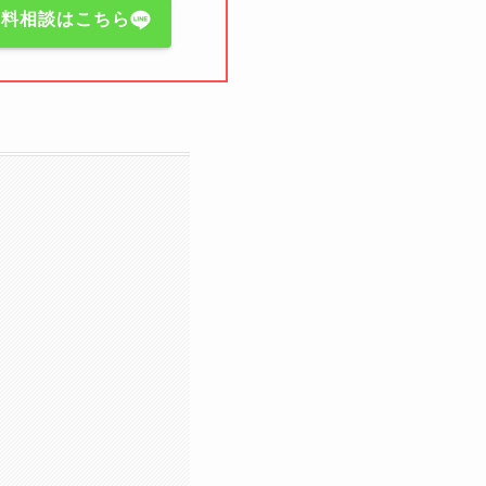
無料相談はこちら