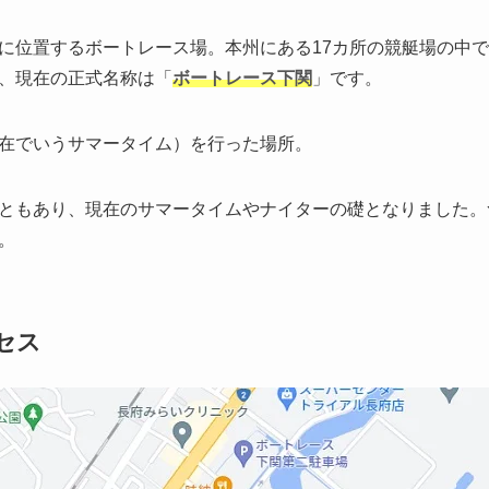
に位置するボートレース場。本州にある17カ所の競艇場の中
、現在の正式名称は「
ボートレース下関
」です。
在でいうサマータイム）を行った場所。
ともあり、現在のサマータイムやナイターの礎となりました。
。
セス