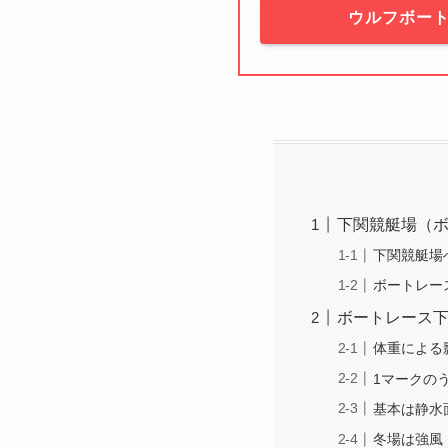
ウルフボー
下関競艇場（
下関競艇場
ボートレー
ボートレース
体重による
1マークの
基本は静水
冬場は強風