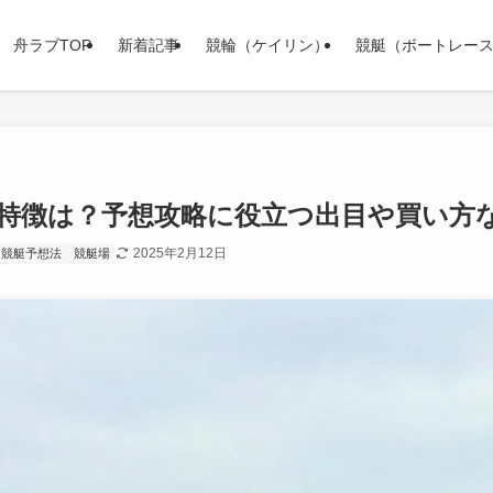
舟ラブTOP
新着記事
競輪（ケイリン）
競艇（ボートレー
特徴は？予想攻略に役立つ出目や買い方
2025年2月12日
競艇予想法
競艇場