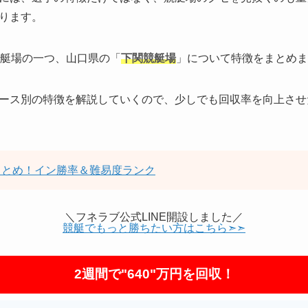
ります。
競艇場の一つ、山口県の「
下関競艇場
」について特徴をまとめま
ース別の特徴を解説していくので、少しでも回収率を向上させ
まとめ！イン勝率＆難易度ランク
＼フネラブ公式LINE開設しました／
競艇でもっと勝ちたい方はこちら➣➣
2週間で"640"万円を回収！