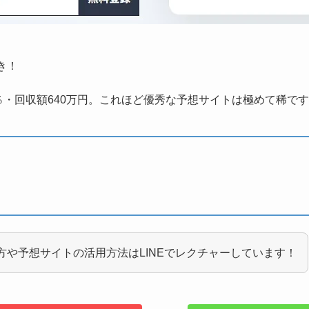
き！
％・回収額640万円。これほど優秀な予想サイトは極めて稀で
方や予想サイトの活用方法はLINEでレクチャーしています！