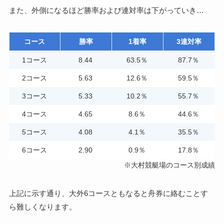
また、外側になるほど勝率および連対率は下がっていき…
コース
勝率
1着率
3連対率
1コース
8.44
63.5％
87.7％
2コース
5.63
12.6％
59.5％
3コース
5.33
10.2％
55.7％
4コース
4.65
8.6％
44.6％
5コース
4.08
4.1％
35.5％
6コース
2.90
0.9％
17.8％
※大村競艇場のコース別成績
上記に示す通り、大外6コースともなると舟券に絡むことす
ら難しくなります。