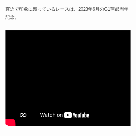
直近で印象に残っているレースは、2023年6月のG1蒲郡周年
記念。