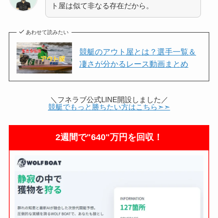
ト屋は似て非なる存在だから。
あわせて読みたい
競艇のアウト屋とは？選手一覧＆
凄さが分かるレース動画まとめ
＼フネラブ公式LINE開設しました／
競艇でもっと勝ちたい方はこちら➣➣
2週間で"640"万円を回収！