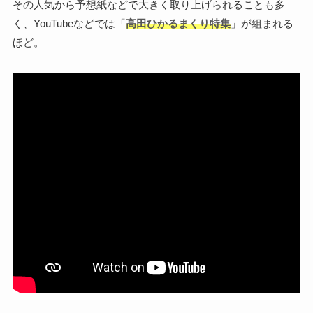
その人気から予想紙などで大きく取り上げられることも多
く、YouTubeなどでは「
高田ひかるまくり特集
」が組まれる
ほど。