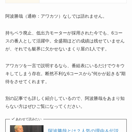
阿波勝哉（通称：アワカツ）なしでは語れません。
持ちペラ廃止、低出力モーターが採用された今でも、6コー
スの番人として活躍中。全盛期ほどの成績は残せていません
が、それでも艇界に欠かせないまくり屋の1人です。
アワカツを一言で説明するなら、番組表にいるだけでウキウ
キしてしまう存在。断然不利な6コースから”何かが起きる”期
待をさせてくれます。
別の記事でも詳しく紹介しているので、阿波勝哉をあまり知
らない方はぜひご覧になってください。
あわせて読みたい
阿波勝哉とは？人気の理由＆伝説