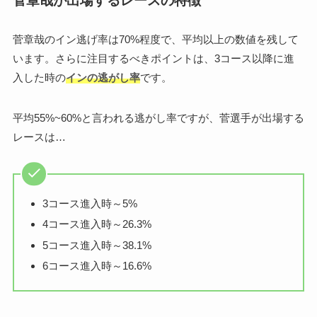
菅章哉が出場するレースの特徴
菅章哉のイン逃げ率は70%程度で、平均以上の数値を残して
います。さらに注目するべきポイントは、3コース以降に進
入した時の
インの逃がし率
です。
平均55%~60%と言われる逃がし率ですが、菅選手が出場する
レースは…
3コース進入時～5%
4コース進入時～26.3%
5コース進入時～38.1%
6コース進入時～16.6%