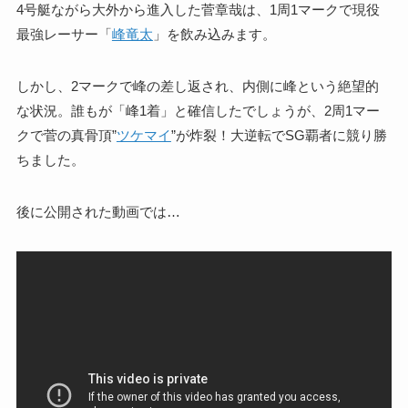
4号艇ながら大外から進入した菅章哉は、1周1マークで現役
最強レーサー「
峰竜太
」を飲み込みます。
しかし、2マークで峰の差し返され、内側に峰という絶望的
な状況。誰もが「峰1着」と確信したでしょうが、2周1マー
クで菅の真骨頂”
ツケマイ
”が炸裂！大逆転でSG覇者に競り勝
ちました。
後に公開された動画では…