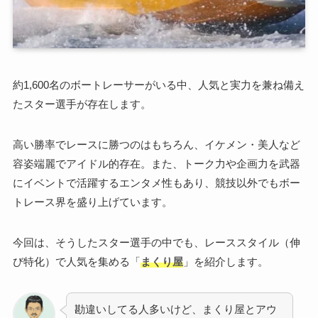
約1,600名のボートレーサーがいる中、人気と実力を兼ね備え
たスター選手が存在します。
高い勝率でレースに勝つのはもちろん、イケメン・美人など
容姿端麗でアイドル的存在。また、トーク力や企画力を武器
にイベントで活躍するエンタメ性もあり、競技以外でもボー
トレース界を盛り上げています。
今回は、そうしたスター選手の中でも、レーススタイル（伸
び特化）で人気を集める「
まくり屋
」を紹介します。
勘違いしてる人多いけど、まくり屋とアウ