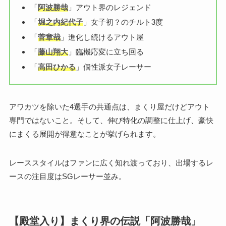
「
阿波勝哉
」アウト界のレジェンド
「
堀之内紀代子
」女子初？のチルト3度
「
菅章哉
」進化し続けるアウト屋
「
藤山翔大
」臨機応変に立ち回る
「
高田ひかる
」個性派女子レーサー
アワカツを除いた4選手の共通点は、まくり屋だけどアウト
専門ではないこと。そして、伸び特化の調整に仕上げ、豪快
にまくる展開が得意なことが挙げられます。
レーススタイルはファンに広く知れ渡っており、出場するレ
ースの注目度はSGレーサー並み。
【殿堂入り】まくり界の伝説「阿波勝哉」