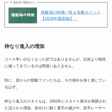
あわせて読みたい
競艇場の特徴一覧＆攻略ポイント
【2026年最新版】
枠なり進入の増加
コース争いがなくなった訳ではありませんが、以前より格段
に減ってきているのは間違いありません。
特に、昔からの競艇ファンたちは、その傾向を強く感じてい
るはず。
枠なり進入のスタイルは、2002年にスタート展示が再開され
た辺りから増加。前付けに動く選手の減少や、若手レーサー