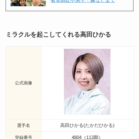
者＆師匠や弟子・嫁など全て
ミラクルを起こしてくれる高田ひかる
公式画像
高田ひかる(たかだひかる)
選手名
4804（113期）
登録番号