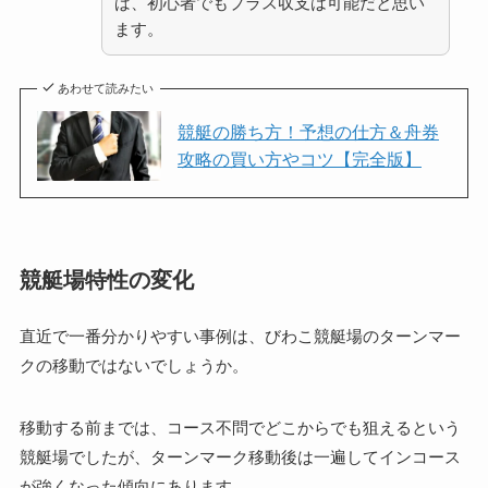
ば、初心者でもプラス収支は可能だと思い
ます。
あわせて読みたい
競艇の勝ち方！予想の仕方＆舟券
攻略の買い方やコツ【完全版】
競艇場特性の変化
直近で一番分かりやすい事例は、びわこ競艇場のターンマー
クの移動ではないでしょうか。
移動する前までは、コース不問でどこからでも狙えるという
競艇場でしたが、ターンマーク移動後は一遍してインコース
が強くなった傾向にあります。