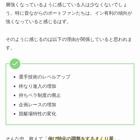
層強くなっているように感じている人は少なくないでしょ
う。特に昔ながらのボートファンたちは、イン有利の傾向が
強くなっていると感じるはず。
そのように感じるのは以下の理由が関係していると思われま
す。
選手技術のレベルアップ
枠なり進入の増加
持ちペラ制度の廃止
企画レースの増加
競艇場特性の変化
そんな中、敢えて「
伸び特化の調整をするまくり屋
」。