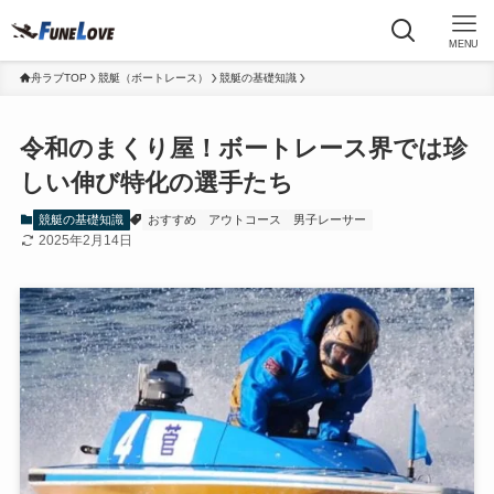
MENU
舟ラブTOP
競艇（ボートレース）
競艇の基礎知識
令和のまくり屋！ボートレース界では珍
しい伸び特化の選手たち
競艇の基礎知識
おすすめ
アウトコース
男子レーサー
2025年2月14日