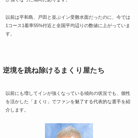
以前は平和島、戸田と並ぶイン受難水面だったのに、今では
1コース1着率55%付近と全国平均辺りの数値に上がっていま
す。
逆境を跳ね除けるまくり屋たち
以前にも増してインが強くなっている傾向の状況でも、個性
を活かした「まくり」でファンを魅了する代表的な選手を紹
介します。