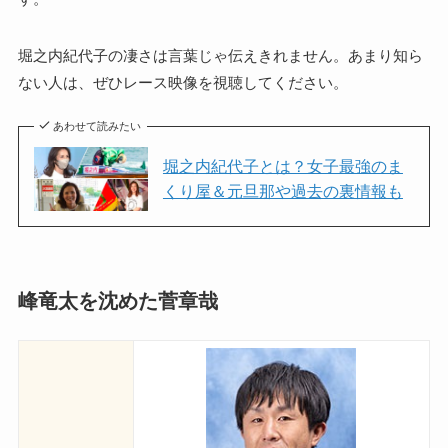
堀之内紀代子の凄さは言葉じゃ伝えきれません。あまり知ら
ない人は、ぜひレース映像を視聴してください。
あわせて読みたい
堀之内紀代子とは？女子最強のま
くり屋＆元旦那や過去の裏情報も
峰竜太を沈めた菅章哉