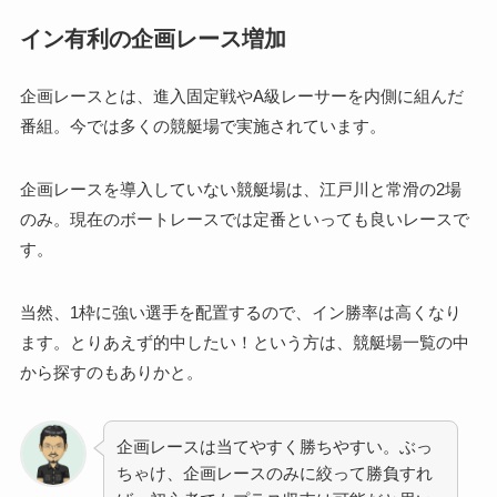
イン有利の企画レース増加
企画レースとは、進入固定戦やA級レーサーを内側に組んだ
番組。今では多くの競艇場で実施されています。
企画レースを導入していない競艇場は、江戸川と常滑の2場
のみ。現在のボートレースでは定番といっても良いレースで
す。
当然、1枠に強い選手を配置するので、イン勝率は高くなり
ます。とりあえず的中したい！という方は、競艇場一覧の中
から探すのもありかと。
企画レースは当てやすく勝ちやすい。ぶっ
ちゃけ、企画レースのみに絞って勝負すれ