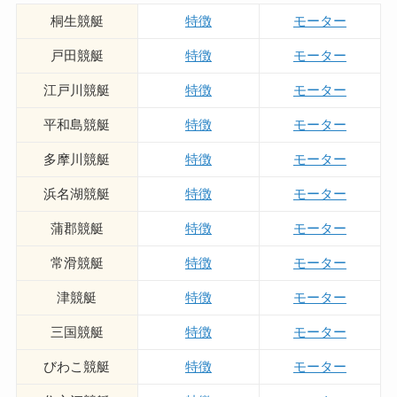
桐生競艇
特徴
モーター
戸田競艇
特徴
モーター
江戸川競艇
特徴
モーター
平和島競艇
特徴
モーター
多摩川競艇
特徴
モーター
浜名湖競艇
特徴
モーター
蒲郡競艇
特徴
モーター
常滑競艇
特徴
モーター
津競艇
特徴
モーター
三国競艇
特徴
モーター
びわこ競艇
特徴
モーター