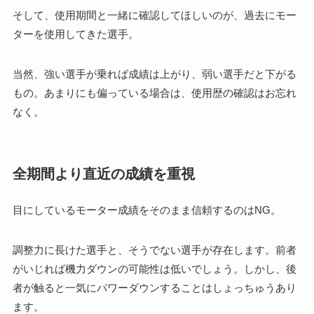
そして、使用期間と一緒に確認してほしいのが、過去にモー
ターを使用してきた選手。
当然、強い選手が乗れば成績は上がり、弱い選手だと下がる
もの。あまりにも偏っている場合は、使用歴の確認はお忘れ
なく。
全期間より直近の成績を重視
目にしているモーター成績をそのまま信頼するのはNG。
調整力に長けた選手と、そうでない選手が存在します。前者
がいじれば機力ダウンの可能性は低いでしょう。しかし、後
者が触ると一気にパワーダウンすることはしょっちゅうあり
ます。