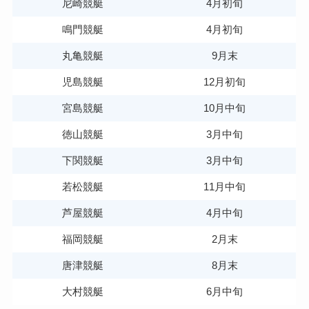
尼崎競艇
4月初旬
鳴門競艇
4月初旬
丸亀競艇
9月末
児島競艇
12月初旬
宮島競艇
10月中旬
徳山競艇
3月中旬
下関競艇
3月中旬
若松競艇
11月中旬
芦屋競艇
4月中旬
福岡競艇
2月末
唐津競艇
8月末
大村競艇
6月中旬