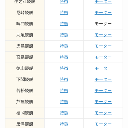
住之江競艇
特徴
モーター
尼崎競艇
特徴
モーター
鳴門競艇
特徴
モーター
丸亀競艇
特徴
モーター
児島競艇
特徴
モーター
宮島競艇
特徴
モーター
徳山競艇
特徴
モーター
下関競艇
特徴
モーター
若松競艇
特徴
モーター
芦屋競艇
特徴
モーター
福岡競艇
特徴
モーター
唐津競艇
特徴
モーター