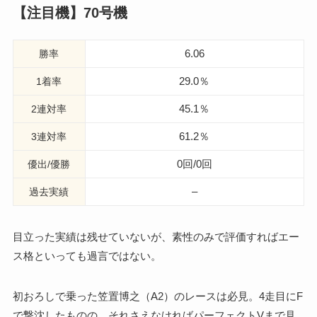
【注目機】70号機
6.06
勝率
29.0％
1着率
45.1％
2連対率
61.2％
3連対率
0回/0回
優出/優勝
–
過去実績
目立った実績は残せていないが、素性のみで評価すればエー
ス格といっても過言ではない。
初おろしで乗った笠置博之（A2）のレースは必見。4走目にF
で撃沈したものの、それさえなければパーフェクトVまで見