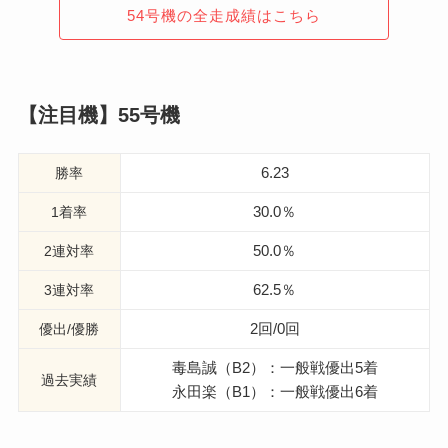
54号機の全走成績はこちら
【注目機】55号機
6.23
勝率
30.0％
1着率
50.0％
2連対率
62.5％
3連対率
2回/0回
優出/優勝
毒島誠（B2）：一般戦優出5着
過去実績
永田楽（B1）：一般戦優出6着