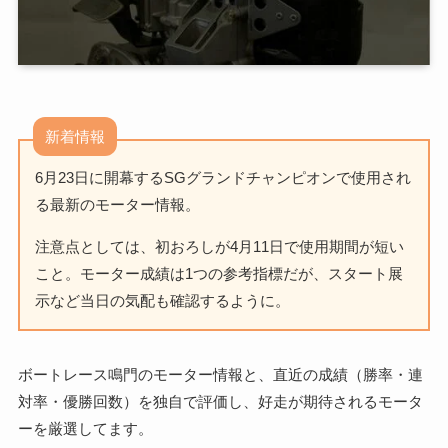
新着情報
6月23日に開幕するSGグランドチャンピオンで使用され
る最新のモーター情報。
注意点としては、初おろしが4月11日で使用期間が短い
こと。モーター成績は1つの参考指標だが、スタート展
示など当日の気配も確認するように。
ボートレース鳴門のモーター情報と、直近の成績（勝率・連
対率・優勝回数）を独自で評価し、好走が期待されるモータ
ーを厳選してます。