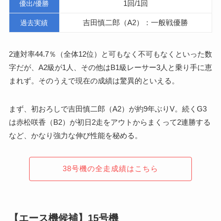
1回/1回
優出/優勝
吉田慎二郎（A2）：一般戦優勝
過去実績
2連対率44.7％（全体12位）と可もなく不可もなくといった数
字だが、A2級が1人、その他はB1級レーサー3人と乗り手に恵
まれず。そのうえで現在の成績は驚異的といえる。
まず、初おろしで吉田慎二郎（A2）が約9年ぶりV。続くG3
は赤松咲香（B2）が初日2走をアウトからまくって2連勝する
など、かなり強力な伸び性能を秘める。
38号機の全走成績はこちら
【エース機候補】15号機