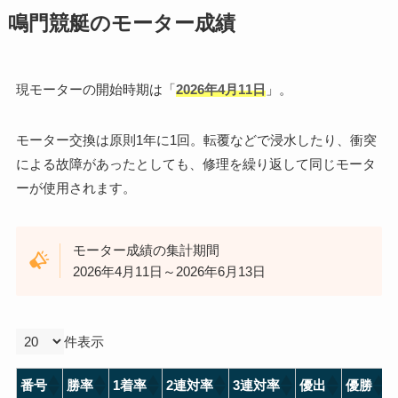
鳴門競艇のモーター成績
現モーターの開始時期は「
2026年4月11日
」。
モーター交換は原則1年に1回。転覆などで浸水したり、衝突
による故障があったとしても、修理を繰り返して同じモータ
ーが使用されます。
モーター成績の集計期間
2026年4月11日～2026年6月13日
件表示
番号
勝率
1着率
2連対率
3連対率
優出
優勝