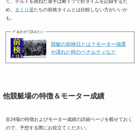
て、チルトを跳ねた選手は断トツで好タイムを記録するた
め、
まくり屋
たちの前検タイムとは比較しない方がいいか
も。
あわせて読みたい
競艇の前検日とは？モーター抽選
や遅れた時のペナルティなど
他競艇場の特徴＆モーター成績
全24場の特徴およびモーター成績の詳細ページを載せておく
ので、予想する際にお役立てください。