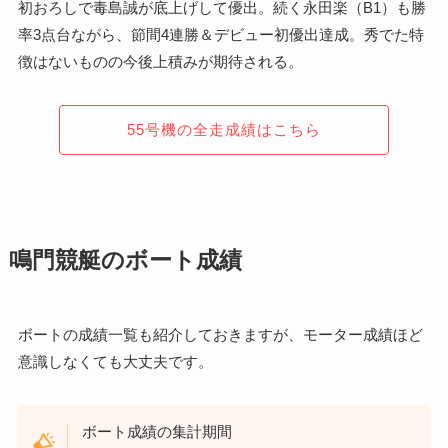
初おろしで毒島誠が底上げして優出。続く永田楽（B1）も勝
率3点台ながら、節間4連勝＆デビュー初優出達成。秀でた特
徴はないものの今後上積みが期待される。
55号機の全走成績はこちら
鳴門競艇のボート成績
ボートの成績一覧も紹介しておきますが、モーター成績ほど
意識しなくても大丈夫です。
ボート成績の集計期間