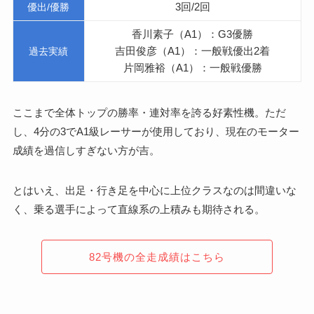
3回/2回
優出/優勝
香川素子（A1）：G3優勝
吉田俊彦（A1）：一般戦優出2着
過去実績
片岡雅裕（A1）：一般戦優勝
ここまで全体トップの勝率・連対率を誇る好素性機。ただ
し、4分の3でA1級レーサーが使用しており、現在のモーター
成績を過信しすぎない方が吉。
とはいえ、出足・行き足を中心に上位クラスなのは間違いな
く、乗る選手によって直線系の上積みも期待される。
82号機の全走成績はこちら