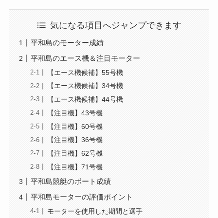
気になる項目へジャンプできます
平和島のモーター成績
平和島のエース機＆注目モーター
【エース機候補】55号機
【エース機候補】34号機
【エース機候補】44号機
【注目機】43号機
【注目機】60号機
【注目機】36号機
【注目機】62号機
【注目機】71号機
平和島競艇のボート成績
平和島モーターの評価ポイント
モーターを使用した期間と選手