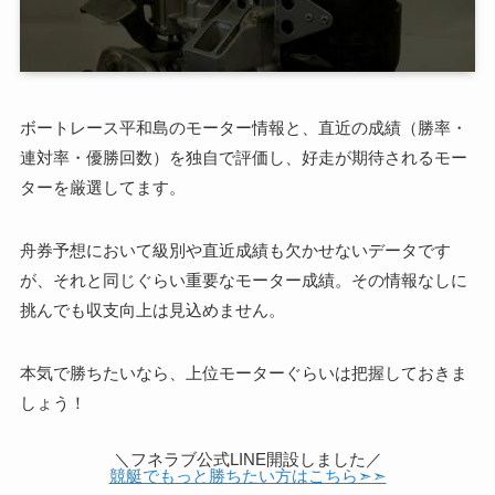
ボートレース平和島のモーター情報と、直近の成績（勝率・
連対率・優勝回数）を独自で評価し、好走が期待されるモー
ターを厳選してます。
舟券予想において級別や直近成績も欠かせないデータです
が、それと同じぐらい重要なモーター成績。その情報なしに
挑んでも収支向上は見込めません。
本気で勝ちたいなら、上位モーターぐらいは把握しておきま
しょう！
＼フネラブ公式LINE開設しました／
競艇でもっと勝ちたい方はこちら➣➣