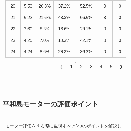
20
5.53
20.3%
37.2%
52.5%
0
0
21
6.22
21.6%
43.3%
66.6%
3
0
22
3.60
8.3%
16.6%
29.1%
0
0
23
4.25
7.0%
19.3%
42.1%
0
0
24
4.24
8.6%
29.3%
36.2%
0
0
❮
1
2
3
4
5
❯
平和島モーターの評価ポイント
モーター評価をする際に重視すべき3つのポイントを解説し