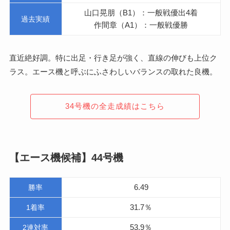
山口晃朋（B1）：一般戦優出4着
過去実績
作間章（A1）：一般戦優勝
直近絶好調。特に出足・行き足が強く、直線の伸びも上位ク
ラス。エース機と呼ぶにふさわしいバランスの取れた良機。
34号機の全走成績はこちら
【エース機候補】44号機
6.49
勝率
31.7％
1着率
53.9％
2連対率