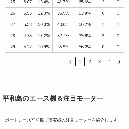
25
6.07
13.4%
41.7%
65.6%
2
0
26
5.55
12.3%
36.9%
53.8%
0
0
27
5.53
20.3%
40.6%
56.2%
1
1
28
4.78
17.2%
32.7%
39.6%
2
0
29
5.27
10.9%
35.9%
56.2%
0
0
❮
1
2
3
4
❯
平和島のエース機＆注目モーター
ボートレース平和島で高実績の注目モーターを紹介します。