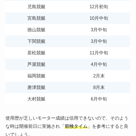
児島競艇
12月初旬
宮島競艇
10月中旬
徳山競艇
3月中旬
下関競艇
3月中旬
若松競艇
11月中旬
芦屋競艇
4月中旬
福岡競艇
2月末
唐津競艇
8月末
大村競艇
6月中旬
使用歴が乏しいモーター成績は信用できないので、そのよう
な時は開催前日に実施され「
前検タイム
」を参考にすると良
いでしょう。