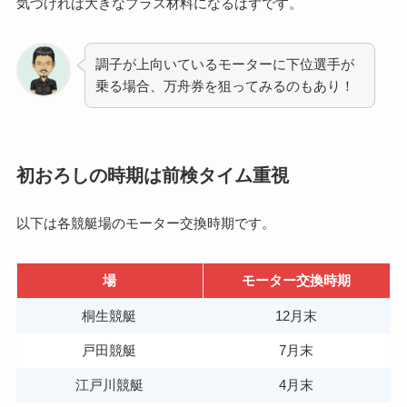
気づければ大きなプラス材料になるはずです。
調子が上向いているモーターに下位選手が
乗る場合、万舟券を狙ってみるのもあり！
初おろしの時期は前検タイム重視
以下は各競艇場のモーター交換時期です。
場
モーター交換時期
桐生競艇
12月末
戸田競艇
7月末
江戸川競艇
4月末