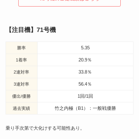
【注目機】71号機
5.35
勝率
20.9％
1着率
33.8％
2連対率
56.4％
3連対率
1回/1回
優出/優勝
竹之内極（B1）：一般戦優勝
過去実績
乗り手次第で大化けする可能性あり。