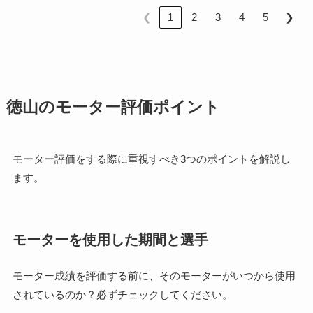
❮
1
2
3
4
5
❯
徳山のモーター評価ポイント
モーター評価をする際に重視すべき3つのポイントを解説し
ます。
モーターを使用した期間と選手
モーター成績を評価する前に、そのモーターがいつから使用
されているのか？必ずチェックしてください。