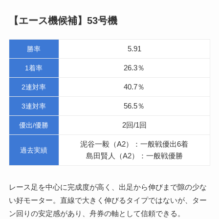
【エース機候補】53号機
5.91
勝率
26.3％
1着率
40.7％
2連対率
56.5％
3連対率
2回/1回
優出/優勝
泥谷一毅（A2）：一般戦優出6着
過去実績
島田賢人（A2）：一般戦優勝
レース足を中心に完成度が高く、出足から伸びまで隙の少な
い好モーター。直線で大きく伸びるタイプではないが、ター
ン回りの安定感があり、舟券の軸として信頼できる。