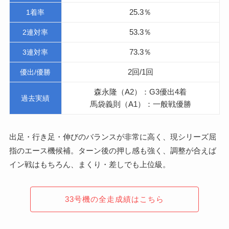
25.3％
1着率
53.3％
2連対率
73.3％
3連対率
2回/1回
優出/優勝
森永隆（A2）：G3優出4着
過去実績
馬袋義則（A1）：一般戦優勝
出足・行き足・伸びのバランスが非常に高く、現シリーズ屈
指のエース機候補。ターン後の押し感も強く、調整が合えば
イン戦はもちろん、まくり・差しでも上位級。
33号機の全走成績はこちら