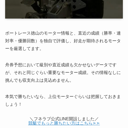
ボートレース徳山のモーター情報と、直近の成績（勝率・連
対率・優勝回数）を独自で評価し、好走が期待されるモータ
ーを厳選してます。
舟券予想において級別や直近成績も欠かせないデータです
が、それと同じぐらい重要なモーター成績。その情報なしに
挑んでも収支向上は見込めません。
本気で勝ちたいなら、上位モーターぐらいは把握しておきま
しょう！
＼フネラブ公式LINE開設しました／
競艇でもっと勝ちたい方はこちら➣➣