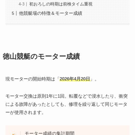
初おろしの時期は前検タイム重視
他競艇場の特徴＆モーター成績
徳山競艇のモーター成績
現モーターの開始時期は「
2026年4月20日
」。
モーター交換は原則1年に1回。転覆などで浸水したり、衝突
による故障があったとしても、修理を繰り返して同じモータ
ーが使用されます。
モーター成績の集計期間