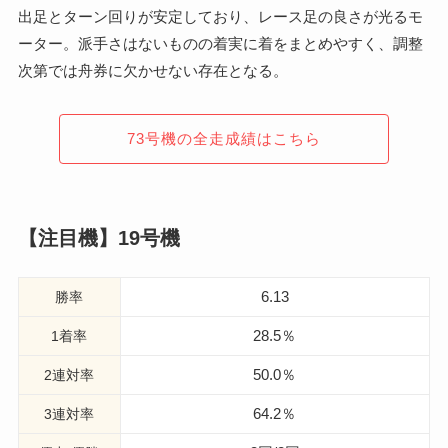
出足とターン回りが安定しており、レース足の良さが光るモ
ーター。派手さはないものの着実に着をまとめやすく、調整
次第では舟券に欠かせない存在となる。
73号機の全走成績はこちら
【注目機】19号機
6.13
勝率
28.5％
1着率
50.0％
2連対率
64.2％
3連対率