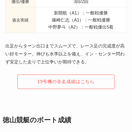
3回/2回
優出/優勝
新開航（A1）：一般戦優勝
篠崎仁志（A1）：一般戦優勝
過去実績
中野夢斗（A2）：一般戦優出5着
出足からターン出口までスムーズで、レース足の完成度が高
い好モーター。伸びも水準以上を備え、イン・センター問わ
ず安定した走りで上位争いが期待できる。
19号機の全走成績はこちら
徳山競艇のボート成績