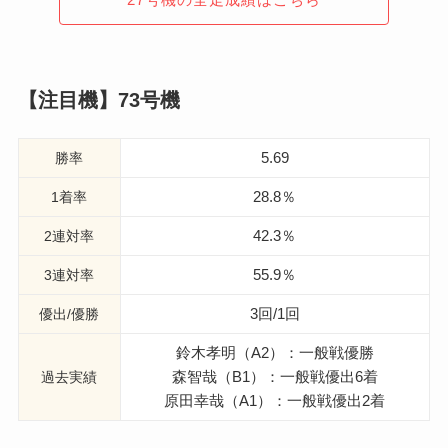
【注目機】73号機
5.69
勝率
28.8％
1着率
42.3％
2連対率
55.9％
3連対率
3回/1回
優出/優勝
鈴木孝明（A2）：一般戦優勝
森智哉（B1）：一般戦優出6着
過去実績
原田幸哉（A1）：一般戦優出2着