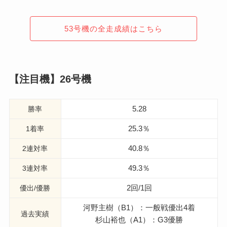
53号機の全走成績はこちら
【注目機】26号機
5.28
勝率
25.3％
1着率
40.8％
2連対率
49.3％
3連対率
2回/1回
優出/優勝
河野主樹（B1）：一般戦優出4着
過去実績
杉山裕也（A1）：G3優勝