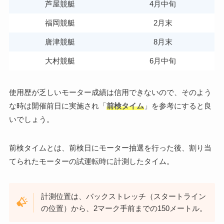
芦屋競艇
4月中旬
福岡競艇
2月末
唐津競艇
8月末
大村競艇
6月中旬
使用歴が乏しいモーター成績は信用できないので、そのよう
な時は開催前日に実施され「
前検タイム
」を参考にすると良
いでしょう。
前検タイムとは、前検日にモーター抽選を行った後、割り当
てられたモーターの試運転時に計測したタイム。
計測位置は、バックストレッチ（スタートライン
の位置）から、2マーク手前までの150メートル。