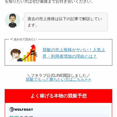
を知りたい方はぜひ最後までお付き合いください。
過去の売上推移は以下の記事で解説してい
ます。
あわせて読みたい
競艇の売上推移がヤバい！人気上
昇・利用者増加の理由とは？
＼フネラブ公式LINE開設しました／
競艇でもっと勝ちたい方はこちら➣➣
よく稼げる本物の競艇予想