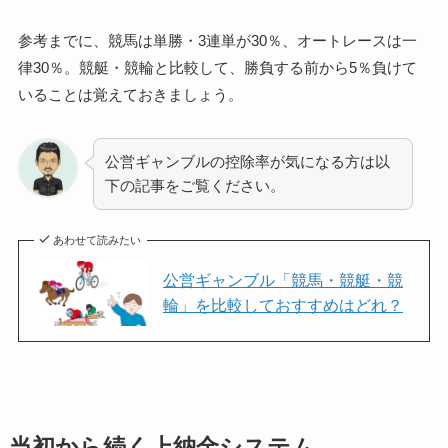
参考までに、競馬は単勝・3連単が30％、オートレースは一
律30％。競艇・競輪と比較して、勝負する前から5％負けて
いることは覚えておきましょう。
公営ギャンブルの控除率が気になる方は以
下の記事をご覧ください。
あわせて読みたい
公営ギャンブル「競馬・競艇・競
輪」を比較しておすすめはどれ？
当初から続く上納金システム