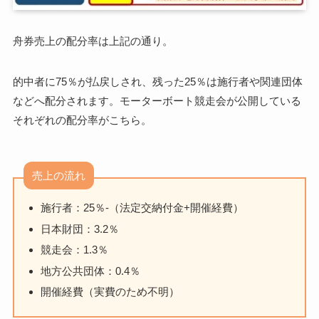
舟券売上の配分率は上記の通り。
的中者に75％が払戻しされ、残った25％は施行者や関連団体
などへ配分されます。モーターボート競走会が公開している
それぞれの配分率がこちら。
売上の流れ
施行者：25％-（法定交納付金+開催経費）
日本財団：3.2％
競走会：1.3％
地方公共団体：0.4％
開催経費（実費のため不明）