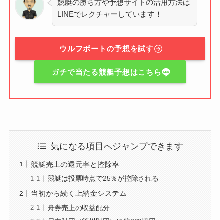
競艇の勝ち方や予想サイトの活用方法は
LINEでレクチャーしています！
ウルフボートの予想を試す
ガチで当たる競艇予想はこちら
気になる項目へジャンプできます
競艇売上の還元率と控除率
競艇は投票時点で25％が控除される
当初から続く上納金システム
舟券売上の収益配分