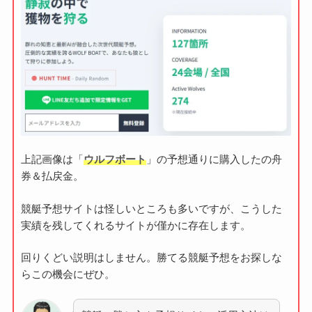
上記画像は「
ウルフボート
」の予想通りに購入したの舟
券＆払戻金。
競艇予想サイトは怪しいところも多いですが、こうした
実績を残してくれるサイトが僅かに存在します。
回りくどい説明はしません。勝てる競艇予想をお探しな
らこの機会にぜひ。