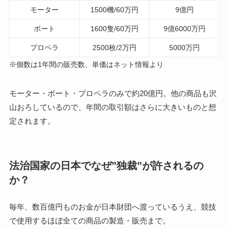
モーター
1500機/60万円
9億円
ボート
1600隻/60万円
9億6000万円
プロペラ
2500枚/2万円
5000万円
※個数は1年間の販売数、単価はネット情報より
モーター・ボート・プロペラのみで約20億円。他の商品も沢
山おろしているので、年間の取引額はさらに大きいものと想
定されます。
法治国家の日本でなぜ”独裁”が許されるの
か？
毎年、数百億円ものお金が日本財団へ渡っているうえ、競技
で使用するほぼ全ての商品の製造・販売まで。