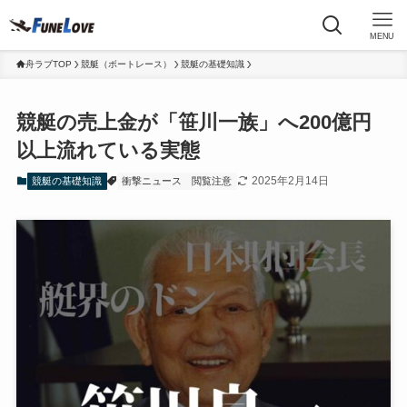
MENU
舟ラブTOP
競艇（ボートレース）
競艇の基礎知識
競艇の売上金が「笹川一族」へ200億円
以上流れている実態
2025年2月14日
競艇の基礎知識
衝撃ニュース
閲覧注意