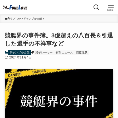
MENU
舟ラブTOP
ギャンブル全般
競艇界の事件簿。3億超えの八百長＆引退
した選手の不祥事など
ギャンブル全般
男子レーサー
衝撃ニュース
閲覧注意
2024年11月4日