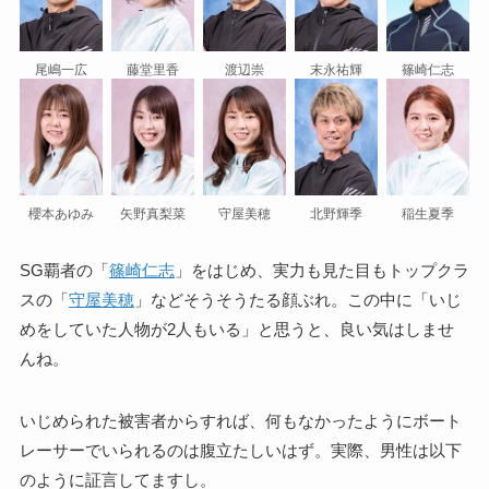
尾嶋一広
藤堂里香
渡辺崇
末永祐輝
篠崎仁志
櫻本あゆみ
矢野真梨菜
守屋美穂
北野輝季
稲生夏季
SG覇者の「
篠崎仁志
」をはじめ、実力も見た目もトップクラ
スの「
守屋美穂
」などそうそうたる顔ぶれ。この中に「いじ
めをしていた人物が2人もいる」と思うと、良い気はしませ
んね。
いじめられた被害者からすれば、何もなかったようにボート
レーサーでいられるのは腹立たしいはず。実際、男性は以下
のように証言してますし。