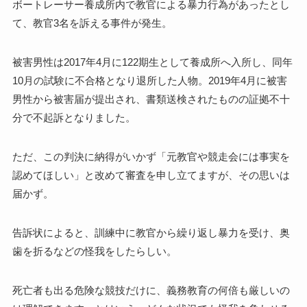
ボートレーサー養成所内で教官による暴力行為があったとし
て、教官3名を訴える事件が発生。
被害男性は2017年4月に122期生として養成所へ入所し、同年
10月の試験に不合格となり退所した人物。2019年4月に被害
男性から被害届が提出され、書類送検されたものの証拠不十
分で不起訴となりました。
ただ、この判決に納得がいかず「元教官や競走会には事実を
認めてほしい」と改めて審査を申し立てますが、その思いは
届かず。
告訴状によると、訓練中に教官から繰り返し暴力を受け、奥
歯を折るなどの怪我をしたらしい。
死亡者も出る危険な競技だけに、義務教育の何倍も厳しいの