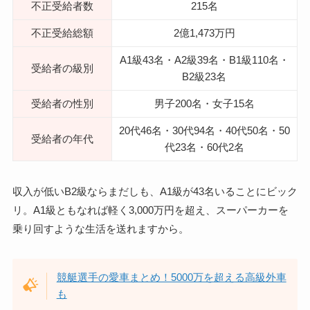
不正受給者数
215名
不正受給総額
2億1,473万円
A1級43名・A2級39名・B1級110名・
受給者の級別
B2級23名
受給者の性別
男子200名・女子15名
20代46名・30代94名・40代50名・50
受給者の年代
代23名・60代2名
収入が低いB2級ならまだしも、A1級が43名いることにビック
リ。A1級ともなれば軽く3,000万円を超え、スーパーカーを
乗り回すような生活を送れますから。
競艇選手の愛車まとめ！5000万を超える高級外車
も