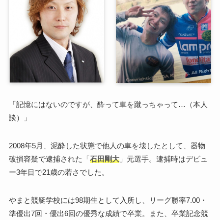
「記憶にはないのですが、酔って車を蹴っちゃって…（本人
談）」
2008年5月、泥酔した状態で他人の車を壊したとして、器物
破損容疑で逮捕された「
石田剛大
」元選手。逮捕時はデビュ
ー3年目で21歳の若さでした。
やまと競艇学校には98期生として入所し、リーグ勝率7.00・
準優出7回・優出6回の優秀な成績で卒業。また、卒業記念競