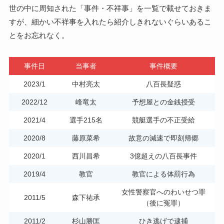
世の中に周知された「事件・不祥事」を一覧で載せておきま
すが、細かい不祥事を入れたら紹介しきれないぐらいあるこ
とをお忘れなく。
事件日
当事者
事件概要
2023/1
中村亮太
八百長疑惑
2022/12
峰竜太
予想屋との金銭授受
2021/4
選手215名
競艇選手の不正受給
2020/8
藤原菜希
故意の減速で即刻帰郷
2020/1
西川昌希
3億超えの八百長事件
2019/4
教官
教官による体罰行為
女性警察官へのわいせつ罪
2011/5
森下祐承
（後に冤罪）
2011/2
杉山勝匡
ひき逃げで逮捕