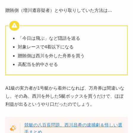
贈賄側（増川遵容疑者）とやり取りしていた方法は…
「今日は飛ぶ」など隠語を送る
対象レースで4着以下になる
贈賄側は西川を外した舟券を買う
高配当を的中させる
A1級の実力者が1号艇から着外になれば、万舟券は間違いな
し。その為、西川を外した5艇ボックスを買うだけで、ほぼ
利益が出るというやり口だったのでしょう。
競艇の八百長問題。西川昌希の逮捕劇＆怪しい選
手まとめ