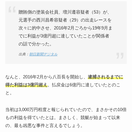
贈賄側の塗装会社員、増川遵容疑者（53）が、
元選手の西川昌希容疑者（29）の出走レースを
次々に的中させ、2016年2月ごろから19年9月ま
でに利益が3億円超に達していたことが関係者
の話で分かった。
出典：
朝日新聞デジタル
なんと、2016年2月から八百長を開始し、
逮捕されるまでに
得た利益は3億円超え
。払戻金は6億円に達していたとのこ
と。
当初は3,000万円程度と報じられていたので、まさかその10倍
もの利益を得ていたとは。まさしく、競艇が始まって以来
の、最も凶悪な事件と言えるでしょう。