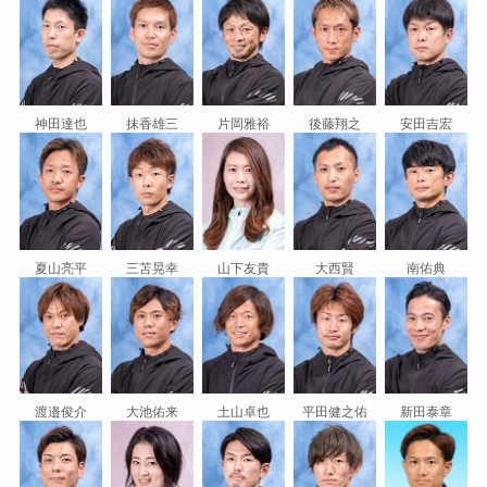
神田達也
抹香雄三
片岡雅裕
後藤翔之
安田吉宏
夏山亮平
三苫晃幸
山下友貴
大西賢
南佑典
渡邉俊介
大池佑来
土山卓也
平田健之佑
新田泰章