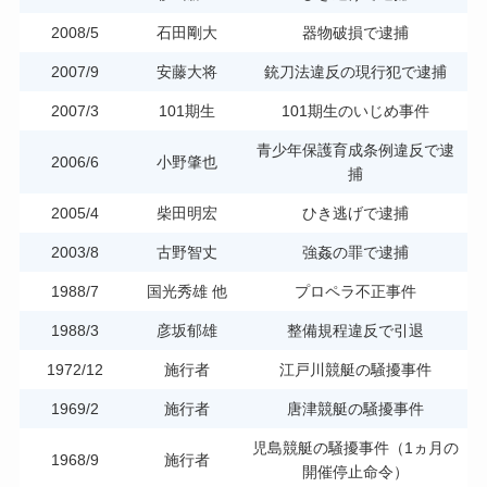
2008/5
石田剛大
器物破損で逮捕
2007/9
安藤大将
銃刀法違反の現行犯で逮捕
2007/3
101期生
101期生のいじめ事件
青少年保護育成条例違反で逮
2006/6
小野肇也
捕
2005/4
柴田明宏
ひき逃げで逮捕
2003/8
古野智丈
強姦の罪で逮捕
1988/7
国光秀雄 他
プロペラ不正事件
1988/3
彦坂郁雄
整備規程違反で引退
1972/12
施行者
江戸川競艇の騒擾事件
1969/2
施行者
唐津競艇の騒擾事件
児島競艇の騒擾事件（1ヵ月の
1968/9
施行者
開催停止命令）