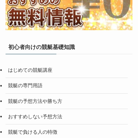
初心者向けの競艇基礎知識
はじめての競艇講座
競艇の専門用語
競艇の予想方法や勝ち方
おすすめしない予想方法
競艇で負ける人の特徴