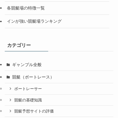
各競艇場の特徴一覧
インが強い競艇場ランキング
カテゴリー
ギャンブル全般
競艇（ボートレース）
ボートレーサー
競艇の基礎知識
競艇予想サイトの評価