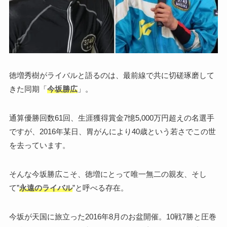
徳増秀樹がライバルと語るのは、最前線で共に切磋琢磨して
きた同期「
今坂勝広
」。
通算優勝回数61回、生涯獲得賞金7憶5,000万円超えの名選手
ですが、2016年某日、胃がんにより40歳という若さでこの世
を去っています。
そんな今坂勝広こそ、徳増にとって唯一無二の親友、そし
て”
永遠のライバル
”と呼べる存在。
今坂が天国に旅立った2016年8月のお盆開催。10戦7勝と圧巻