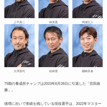
上平真二
林美憲
岡瀬正人
大澤普司
桂林寛
國崎良春
75期の養成所チャンプは2023年6月26日に引退した「宮田政
勝」。
徳増に次いで実績を残している現役選手は、2022年マスター