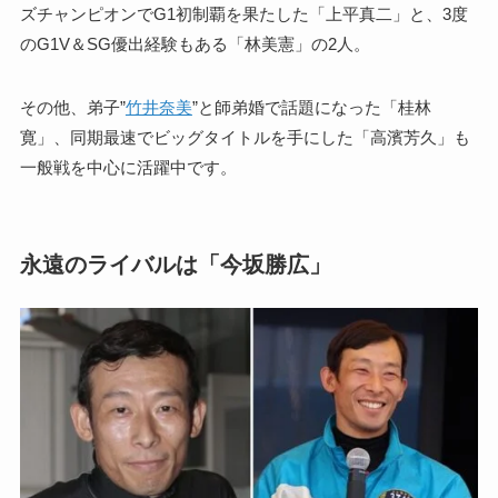
ズチャンピオンでG1初制覇を果たした「上平真二」と、3度
のG1V＆SG優出経験もある「林美憲」の2人。
その他、弟子”
竹井奈美
”と師弟婚で話題になった「桂林
寛」、同期最速でビッグタイトルを手にした「高濱芳久」も
一般戦を中心に活躍中です。
永遠のライバルは「今坂勝広」