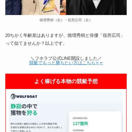
徳増秀樹（右）・役所広司（左）
20ちかく年齢差はありますが、徳増秀樹と俳優「役所広司」
って似てませんか？以上です。
＼フネラブ公式LINE開設しました／
競艇でもっと勝ちたい方はこちら➣➣
よく稼げる本物の競艇予想