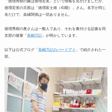
「徳増秀樹の嫁は徳増宏美」という情報を見かけましたが、
徳増宏美の旦那は「徳増富士雄（43期）」さん。名字が同じ
名だけで、血縁関係は一切ありません。
徳増秀樹の奥さんは一般人であり、それを裏付ける証拠を同
支部の後輩「
長嶋万記
」が明かしています。
以下は公式ブログ「
長嶋万記のバードアイ
」で紹介された一
部。