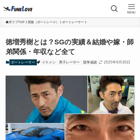
MENU
舟ラブTOP
競艇（ボートレース）
ボートレーサー
徳増秀樹とは？SGの実績＆結婚や嫁・師
弟関係・年収など全て
2025年9月30日
ボートレーサー
イケメン
男子レーサー
競争成績