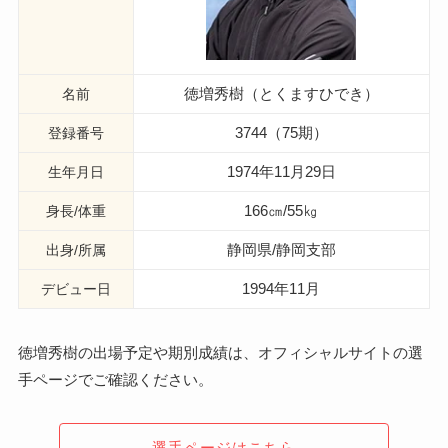
徳増秀樹（とくますひでき）
名前
3744（75期）
登録番号
1974年11月29日
生年月日
166㎝/55㎏
身長/体重
静岡県/静岡支部
出身/所属
1994年11月
デビュー日
徳増秀樹の出場予定や期別成績は、オフィシャルサイトの選
手ページでご確認ください。
選手ページはこちら