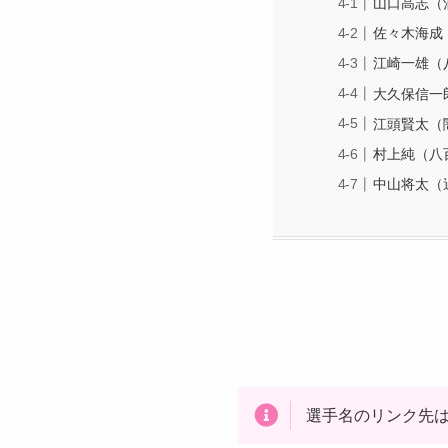
山口高志（
佐々木海成
江崎一雄（
大久保信一
江頭賢太（
村上純（八
中山将太（
選手名のリンク先