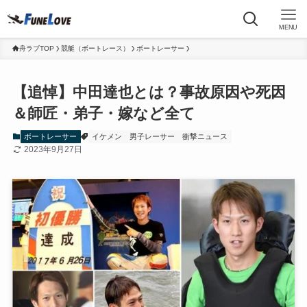
MENU
舟ラブTOP
競艇（ボートレース）
ボートレーサー
【追悼】中田達也とは？事故原因や死因
＆師匠・弟子・嫁など全て
ボートレーサー
イケメン
男子レーサー
衝撃ニュース
2023年9月27日