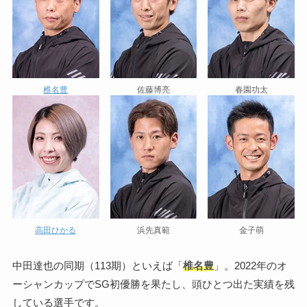
椎名豊
佐藤博亮
春園功太
高田ひかる
浜先真範
金子萌
中田達也の同期（113期）といえば「
椎名豊
」。2022年のオ
ーシャンカップでSG初優勝を果たし、頭ひとつ出た実績を残
している選手です。