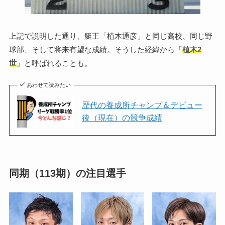
上記で説明した通り、艇王「植木通彦」と同じ高校、同じ野
球部、そして将来有望な成績。そうした経緯から「
植木2
世
」と呼ばれることも。
あわせて読みたい
歴代の養成所チャンプ＆デビュー
後（現在）の競争成績
同期（113期）の注目選手