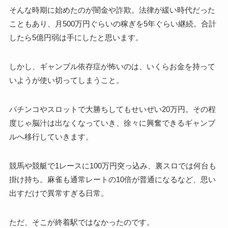
そんな時期に始めたのが闇金や詐欺。法律が緩い時代だった
こともあり、月500万円ぐらいの稼ぎを5年ぐらい継続。合計
したら5億円弱は手にしたと思います。
しかし、ギャンブル依存症が怖いのは、いくらお金を持って
いようが使い切ってしまうこと。
パチンコやスロットで大勝ちしてもせいぜい20万円。その程
度じゃ脳汁は出なくなっていき、徐々に興奮できるギャンブ
ルへ移行していきます。
競馬や競艇で1レースに100万円突っ込み、裏スロでは何台も
掛け持ち。麻雀も通常レートの10倍が普通になるなど、思い
出すだけで異常すぎる日常。
ただ、そこが終着駅ではなかったのです。