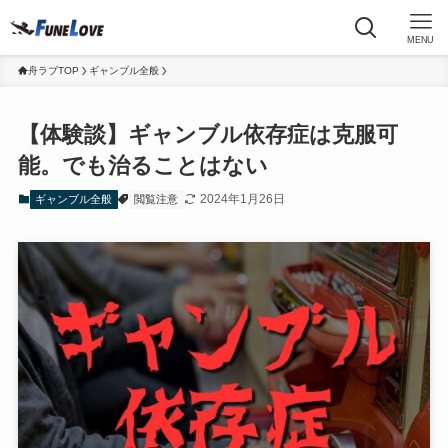
MENU
舟ラブTOP
ギャンブル全般
【体験談】ギャンブル依存症は克服可
能。でも治ることはない
2024年1月26日
ギャンブル全般
閲覧注意