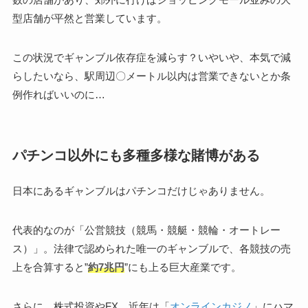
型店舗が平然と営業しています。
この状況でギャンブル依存症を減らす？いやいや、本気で減
らしたいなら、駅周辺〇メートル以内は営業できないとか条
例作ればいいのに…
パチンコ以外にも多種多様な賭博がある
日本にあるギャンブルはパチンコだけじゃありません。
代表的なのが「公営競技（競馬・競艇・競輪・オートレー
ス）」。法律で認められた唯一のギャンブルで、各競技の売
上を合算すると”
約7兆円
”にも上る巨大産業です。
さらに、株式投資やFX、近年は「
オンラインカジノ
」にハマ