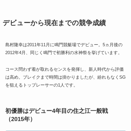
デビューから現在までの競争成績
島村隆幸は2011年11月に鳴門競艇場でデビュー。5ヵ月後の
2012年4月、同じく鳴門で初勝利の水神祭を挙げています。
コース問わず着が取れるセンスを発揮し、新人時代から評価
は高め。ブレイクまで時間は掛かりましたが、紛れもなくSG
を狙えるトップレーサーの1人です。
初優勝はデビュー4年目の住之江一般戦
（2015年）