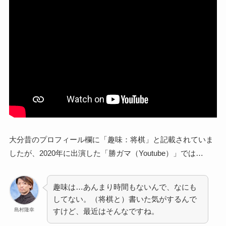
大分昔のプロフィール欄に「趣味：将棋」と記載されていま
したが、2020年に出演した「勝ガマ（Youtube）」では…
趣味は…あんまり時間もないんで、なにも
してない。（将棋と）書いた気がするんで
島村隆幸
すけど、最近はそんなですね。