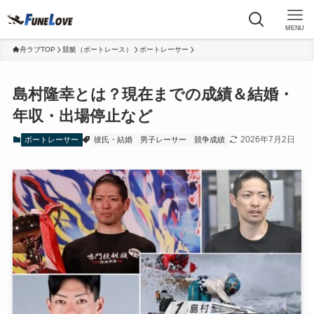
MENU
舟ラブTOP
競艇（ボートレース）
ボートレーサー
島村隆幸とは？現在までの成績＆結婚・
年収・出場停止など
2026年7月2日
ボートレーサー
彼氏・結婚
男子レーサー
競争成績