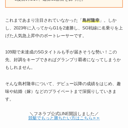
これまであまり注目されていなかった「
島村隆幸
」。しか
し、2023年に入ってからG1を2連勝し、SG戦線に名乗りを上
げた人気急上昇中のボートレーサーです。
109期で未達成のSGタイトルも手が届きそうな勢い！この
先、好調をキープできればグランプリ覇者になってしまうか
もしれません。
そんな島村隆幸について、デビュー以降の成績をはじめ、趣
味や結婚（嫁）などのプライベートまで深掘りしていきま
す。
＼フネラブ公式LINE開設しました／
競艇でもっと勝ちたい方はこちら➣➣