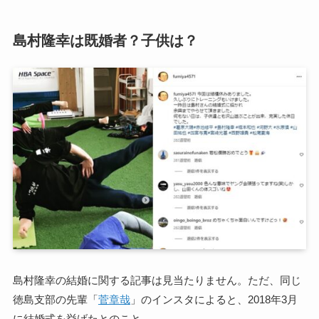
島村隆幸は既婚者？子供は？
島村隆幸の結婚に関する記事は見当たりません。ただ、同じ
徳島支部の先輩「
菅章哉
」のインスタによると、2018年3月
に結婚式を挙げたとのこと。