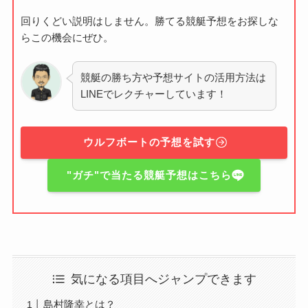
回りくどい説明はしません。勝てる競艇予想をお探しな
らこの機会にぜひ。
競艇の勝ち方や予想サイトの活用方法は
LINEでレクチャーしています！
ウルフボートの予想を試す
"ガチ"で当たる競艇予想はこちら
気になる項目へジャンプできます
島村隆幸とは？