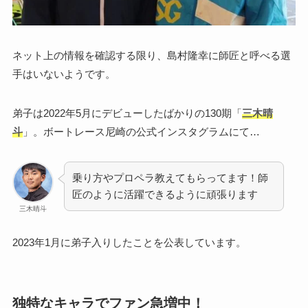
ネット上の情報を確認する限り、島村隆幸に師匠と呼べる選
手はいないようです。
弟子は2022年5月にデビューしたばかりの130期「
三木晴
斗
」。ボートレース尼崎の公式インスタグラムにて…
乗り方やプロペラ教えてもらってます！師
匠のように活躍できるように頑張ります
三木晴斗
2023年1月に弟子入りしたことを公表しています。
独特なキャラでファン急増中！