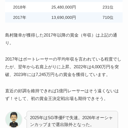
2018年
25,480,000円
231位
2017年
13,690,000円
710位
島村隆幸が獲得した2017年以降の賞金（年収）は上記の通
り。
2017年はボートレーサーの平均年収を言われている程度でし
たが、翌年から右肩上がりに上昇。2022年は4,000万円を突
破、2023年には7,245万円もの賞金を獲得しています。
直近の好調を維持できれば1億円レーサーはそう遠くないは
ず！そして、初の賞金王決定戦出場も期待できそう。
2025年はSG準優Fで失速。2026年オーシャ
ンカップまで選出除外となった。