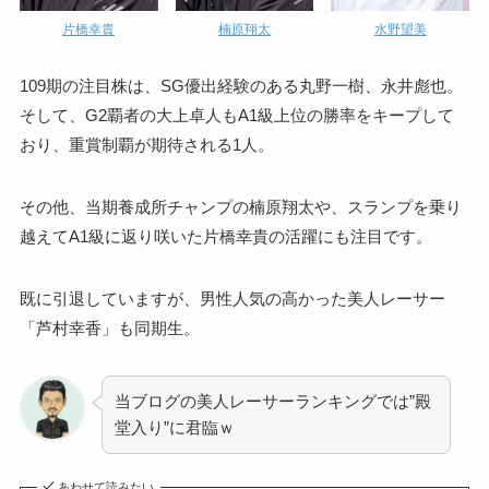
片橋幸貴
楠原翔太
水野望美
109期の注目株は、SG優出経験のある丸野一樹、永井彪也。
そして、G2覇者の大上卓人もA1級上位の勝率をキープして
おり、重賞制覇が期待される1人。
その他、当期養成所チャンプの楠原翔太や、スランプを乗り
越えてA1級に返り咲いた片橋幸貴の活躍にも注目です。
既に引退していますが、男性人気の高かった美人レーサー
「芦村幸香」も同期生。
当ブログの美人レーサーランキングでは”殿
堂入り”に君臨ｗ
あわせて読みたい