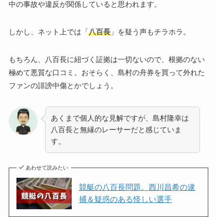
中の事故や違反が関係していると思われます。
しかし、ネット上では「
八百長
」を疑う声もチラホラ。
もちろん、八百長に紐づく証拠は一切ないので、根拠のない
極めて悪質な口コミ。おそらく、島村の舟券を買って外れた
ファンの誹謗中傷とかでしょう。
あくまで個人的な見解ですが、島村隆幸は
八百長と無縁のレーサーだと感じていま
す。
あわせて読みたい
競艇の八百長問題。西川昌希の逮
捕＆疑惑のある怪しい選手