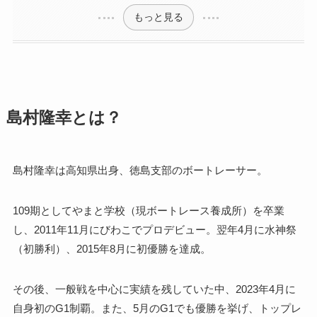
もっと見る
島村隆幸とは？
島村隆幸は高知県出身、徳島支部のボートレーサー。
109期としてやまと学校（現ボートレース養成所）を卒業
し、2011年11月にびわこでプロデビュー。翌年4月に水神祭
（初勝利）、2015年8月に初優勝を達成。
その後、一般戦を中心に実績を残していた中、2023年4月に
自身初のG1制覇。また、5月のG1でも優勝を挙げ、トップレ