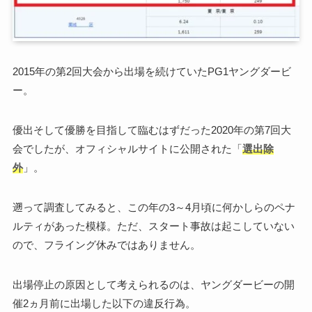
2015年の第2回大会から出場を続けていたPG1ヤングダービ
ー。
優出そして優勝を目指して臨むはずだった2020年の第7回大
会でしたが、オフィシャルサイトに公開された「
選出除
外
」。
遡って調査してみると、この年の3～4月頃に何かしらのペナ
ルティがあった模様。ただ、スタート事故は起こしていない
ので、フライング休みではありません。
出場停止の原因として考えられるのは、ヤングダービーの開
催2ヵ月前に出場した以下の違反行為。