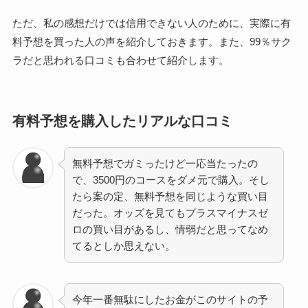
ただ、私の感想だけでは信用できない人のために、実際に有
料予想を買った人の声を紹介しておきます。また、99％サク
ラだと思われる口コミも合わせて紹介します。
有料予想を購入したリアルな口コミ
無料予想でガミったけど一応当たったの
で、3500円のコースをダメ元で購入。そし
たら案の定、無料予想を同じような買い目
だった。オッズを見てもプラスマイナスゼ
ロの買い目があるし、情弱だと思ってなめ
てるとしか思えない。
今年一番無駄にしたお金がこのサイトの予