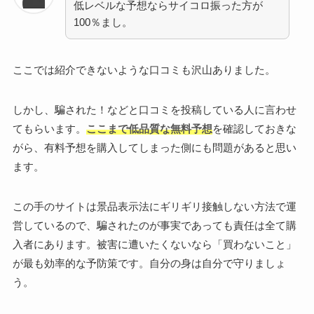
低レベルな予想ならサイコロ振った方が
100％まし。
ここでは紹介できないような口コミも沢山ありました。
しかし、騙された！などと口コミを投稿している人に言わせ
てもらいます。
ここまで低品質な無料予想
を確認しておきな
がら、有料予想を購入してしまった側にも問題があると思い
ます。
この手のサイトは景品表示法にギリギリ接触しない方法で運
営しているので、騙されたのが事実であっても責任は全て購
入者にあります。被害に遭いたくないなら「買わないこと」
が最も効率的な予防策です。自分の身は自分で守りましょ
う。