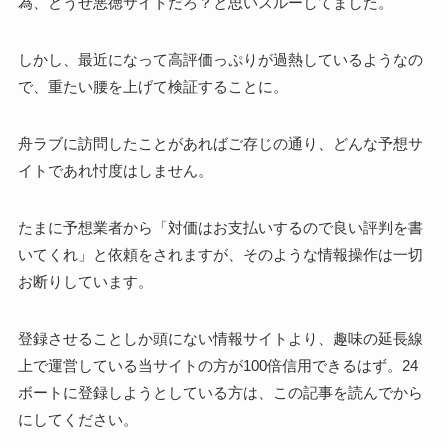
為、どうせ悪徳サイトだろ？と思いスルーしてました。
しかし、最近になって高評価っぷりが過熱しているようなの
で、重たい腰を上げて検証することに。
舟ラブに訪問したことがあればご存じの通り、どんな予想サ
イトであれ忖度はしません。
たまに予想業者から「対価はお支払いするので良い評判を書
いてくれ」と依頼をされますが、そのような情報操作は一切
お断りしています。
登録させることしか頭にない情報サイトより、趣味の延長線
上で運営している当サイトの方が100倍信用できるはず。24
ボートに登録しようとしている方は、この記事を読んでから
にしてください。