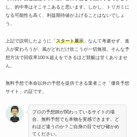
し、的中率はそこそこあると思います。しかし、トリガミに
なる可能性も高く、利益期待値が上げることはないでしょ
う。
上記で説明したように「
スタート展示
」なんて考慮せず、進
入が変わろうが、風がどれだけ吹こうが一切無視。そんな予
想方法で回収率100％超えをできるほど競艇は甘くありませ
ん。
無料予想で本命以外の予想を提供できる業者こそ「優良予想
サイト」の証です。
プロの予想師が関わっているサイトの場
合、無料予想でも本物を実感できます。ど
れほど違うのか？ご自身の目でぜひ確かめ
てください。