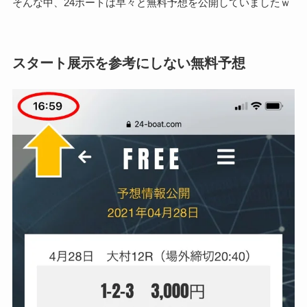
そんな中、24ボートは早々と無料予想を公開していましたｗ
スタート展示を参考にしない無料予想