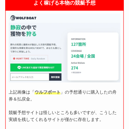
よく稼げる本物の競艇予想
上記画像は「
ウルフボート
」の予想通りに購入したの舟
券＆払戻金。
競艇予想サイトは怪しいところも多いですが、こうした
実績を残してくれるサイトが僅かに存在します。