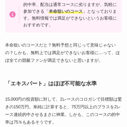
的中率、配当は通常コースに劣りますが、気軽に
参加できる「
本命狙いのコース
」となっておりま
す。無料情報では満足ができないというお客様に
おすすめです。
本命狙いのコースだと？無料予想と同じって意味じゃない
の？しかも、無料上では満足ができないお客様に…って、ほ
ぼ全ての競艇ファンが満足できないと思いますが。
「エキスパート」はほぼ不可能な水準
15,000円の投資額に対して、2レースのコロガシで目標額は驚
きの150万円。単純に計算すると、75万円以上のプラスを2レ
ース連続的中させるまさに神業。しかも、このコースの的中
率は75％もあるそうです。