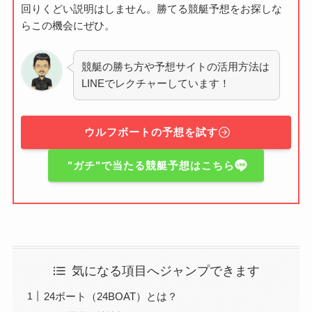
回りくどい説明はしません。勝てる競艇予想をお探しな
らこの機会にぜひ。
競艇の勝ち方や予想サイトの活用方法は
LINEでレクチャーしています！
ウルフボートの予想を試す
"ガチ"で当たる競艇予想はこちら
気になる項目へジャンプできます
24ボート（24BOAT）とは？