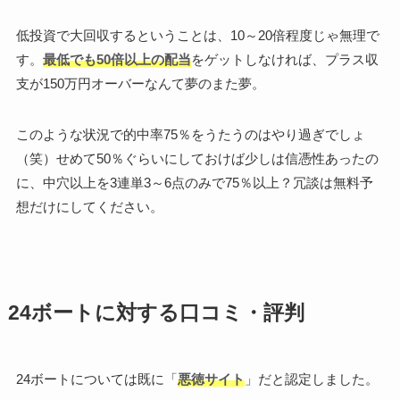
低投資で大回収するということは、10～20倍程度じゃ無理で
す。
最低でも50倍以上の配当
をゲットしなければ、プラス収
支が150万円オーバーなんて夢のまた夢。
このような状況で的中率75％をうたうのはやり過ぎでしょ
（笑）せめて50％ぐらいにしておけば少しは信憑性あったの
に、中穴以上を3連単3～6点のみで75％以上？冗談は無料予
想だけにしてください。
24ボートに対する口コミ・評判
24ボートについては既に「
悪徳サイト
」だと認定しました。